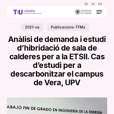
Skip
ES
VA
EN
to
Menu
main
content
2021-va
Publicacions-TFMs
Anàlisi de demanda i estudi
d’hibridació de sala de
calderes per a la ETSII. Cas
d’estudi per a
descarbonitzar el campus
de Vera, UPV