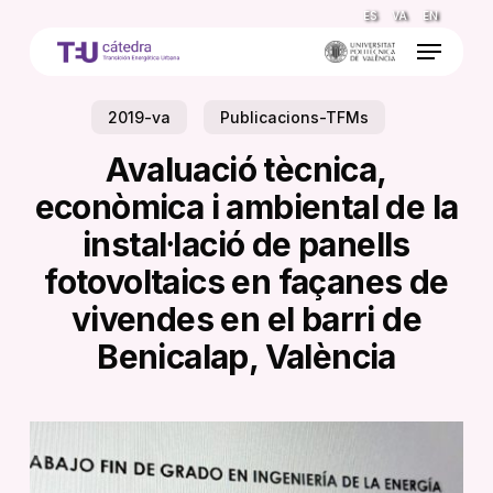
Skip
ES
VA
EN
to
Menu
main
content
2019-va
Publicacions-TFMs
Avaluació tècnica,
econòmica i ambiental de la
instal·lació de panells
fotovoltaics en façanes de
vivendes en el barri de
Benicalap, València