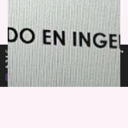
Utilitzem galetes per a oferir-te la millor experiència en la nostra
web.
Podeu esbrinar més sobre quines galetes estem utilitzant o
desactivar-les a la
configuració
.
Accepta