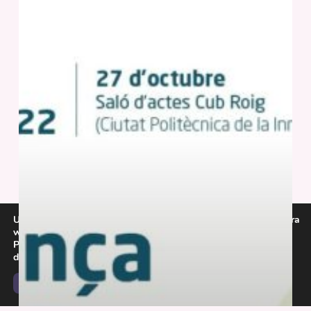
Utilitzem galetes per a oferir-te la millor experiència en la nostra
web.
Podeu esbrinar més sobre quines galetes estem utilitzant o
desactivar-les a la
configuració
.
Accepta