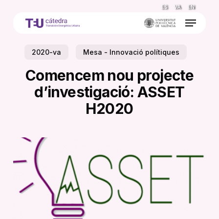
Skip
ES
VA
EN
to
Menu
main
content
2020-va
Mesa - Innovació polítiques
Comencem nou projecte
d’investigació: ASSET
H2020