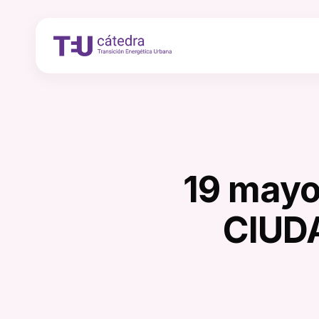
Skip
to
main
content
19 mayo
CIUD