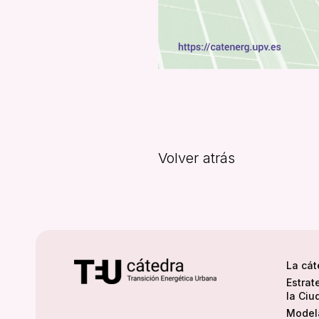
Volver atrás
La cát
Estrat
la Ciu
Modela