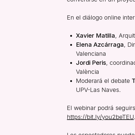
En el diálogo online int
Xavier Matilla
, Arqui
Elena Azcárraga
, D
Valenciana
Jordi Peris
, coordin
València
Moderará el debate
UPV-Las Naves.
El webinar podrá seguirse
https://bit.ly/you2beTEU
Los espectadores pued