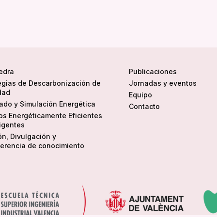
edra
Publicaciones
egias de Descarbonización de
Jornadas y eventos
dad
Equipo
do y Simulación Energética
Contacto
ios Energéticamente Eficientes
ligentes
ón, Divulgación y
erencia de conocimiento
 para ofrecerte la mejor experiencia en nuestra web.
ás sobre qué cookies utilizamos o desactivarlas en los
ajustes
.