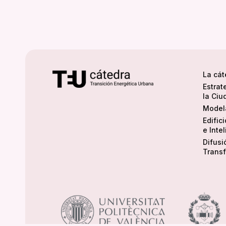
La cát
Estrat
la Ciu
Modela
Edific
e Inte
Difusi
Transf
Utilizamos cookies
Puedes aprender m