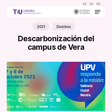
Skip
ES
VA
EN
to
Menu
main
content
2021
Distritos
Descarbonización del
campus de Vera