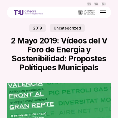
Skip
ES
VA
EN
to
Menu
main
content
2019
Uncategorized
2 Mayo 2019: Vídeos del V
Foro de Energía y
Sostenibilidad: Propostes
Polítiques Municipals