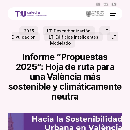
Skip
ES
VA
EN
to
Menu
main
content
2025
LT-Descarbonización
LT-
Divulgación
LT-Edificios inteligentes
LT-
Modelado
Informe “Propuestas
2025”: Hoja de ruta para
una València más
sostenible y climáticamente
neutra