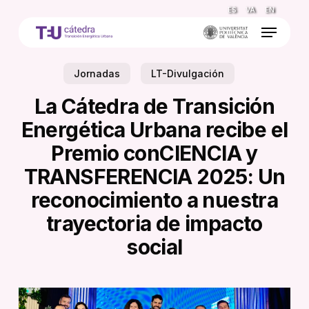
Skip
ES
VA
EN
to
Menu
main
content
Jornadas
LT-Divulgación
La Cátedra de Transición
Energética Urbana recibe el
Premio conCIENCIA y
TRANSFERENCIA 2025: Un
reconocimiento a nuestra
trayectoria de impacto
social