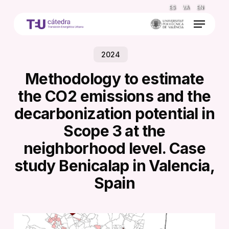
Skip
ES
VA
EN
to
Menu
main
content
2024
Methodology to estimate
the CO2 emissions and the
decarbonization potential in
Scope 3 at the
neighborhood level. Case
study Benicalap in Valencia,
Spain