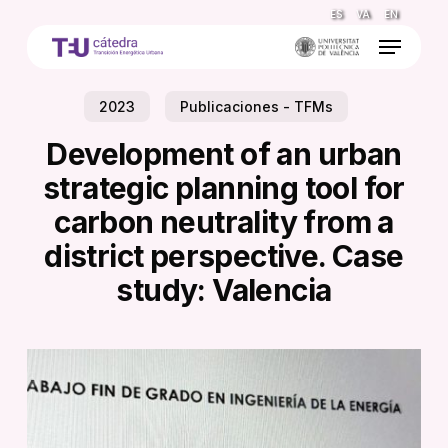
Skip
ES
VA
EN
to
Menu
main
content
2023
Publicaciones - TFMs
Development of an urban
strategic planning tool for
carbon neutrality from a
district perspective. Case
study: Valencia