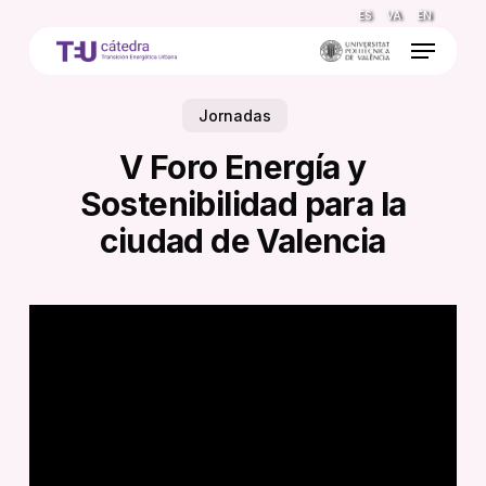
Skip
ES
VA
EN
to
Menu
main
content
Jornadas
V Foro Energía y
Sostenibilidad para la
ciudad de Valencia