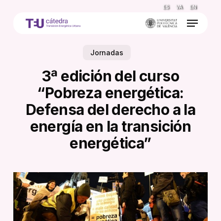
Skip
ES
VA
EN
to
Menu
main
content
Jornadas
3ª edición del curso
“Pobreza energética:
Defensa del derecho a la
energía en la transición
energética”