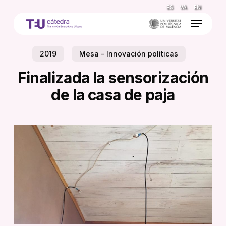
Skip
ES
VA
EN
to
Menu
main
content
2019
Mesa - Innovación políticas
Finalizada la sensorización
de la casa de paja