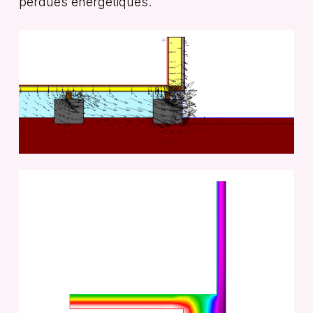
pèrdues energètiques.