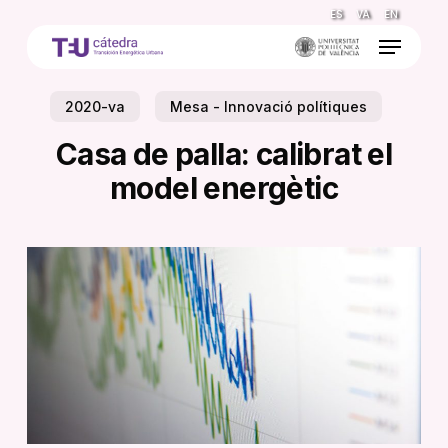
Skip
ES
VA
EN
to
Menu
main
content
2020-va
Mesa - Innovació polítiques
Casa de palla: calibrat el
model energètic