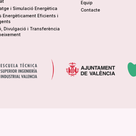
tat
Equip
tge i Simulació Energètica
Contacte
is Energèticament Eficients i
igents
ó, Divulgació i Transferència
neixement