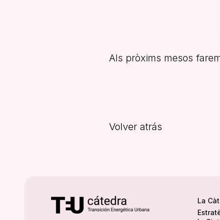
Als pròxims mesos farem 
Volver atrás
La Cà
Estrat