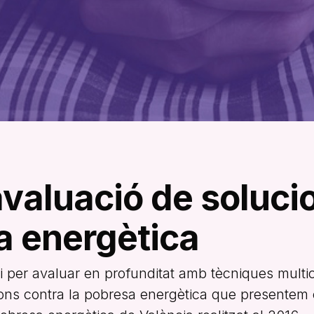
avaluació de soluci
a energètica
er avaluar en profunditat amb tècniques multicrit
ons contra la pobresa energètica que presente