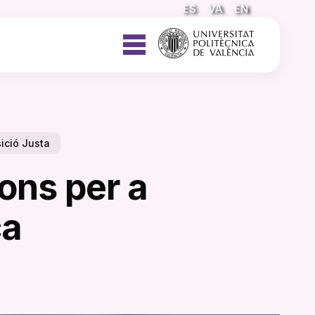
ES
VA
EN
ició Justa
ons per a
ca