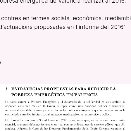
obresa energètica de València realitzat al 2016.
i contres en termes socials, econòmics, mediambien
d’actuacions proposades en l’informe del 2016:
s