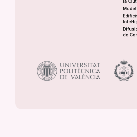
la Ciu
Modela
Edific
Intel·l
Difusi
de Co