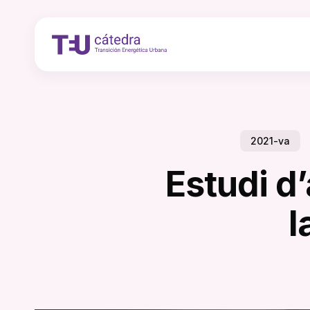
Skip
to
main
content
2021-va
Estudi d
l