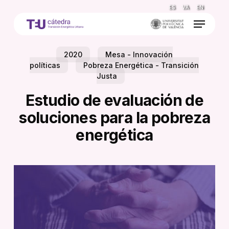
Skip
ES
VA
EN
to
Menu
main
content
2020
Mesa - Innovación
políticas
Pobreza Energética - Transición
Justa
Estudio de evaluación de
soluciones para la pobreza
energética