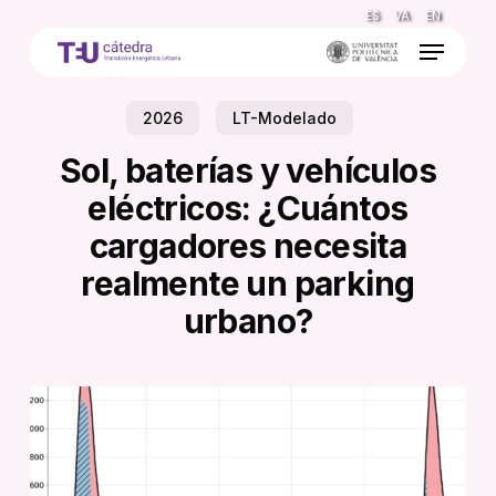
Skip
ES
VA
EN
to
Menu
main
content
2026
LT-Modelado
Sol, baterías y vehículos
eléctricos: ¿Cuántos
cargadores necesita
realmente un parking
urbano?