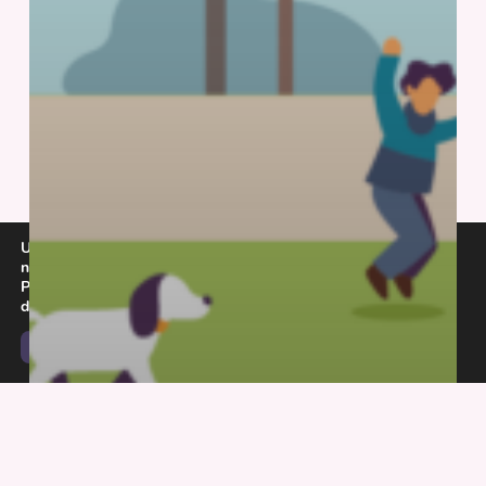
Utilizamos cookies para ofrecerte la mejor experiencia en
nuestra web.
Puedes aprender más sobre qué cookies utilizamos o
desactivarlas en los
ajustes
.
Aceptar